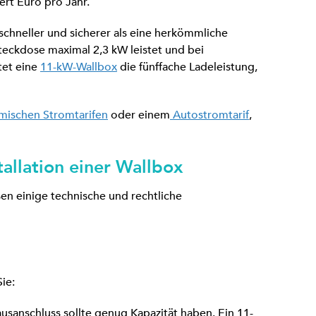
rt Euro pro Jahr.
schneller und sicherer als eine herkömmliche
eckdose maximal 2,3 kW leistet und bei
tet eine
11-kW-Wallbox
die fünffache Ladeleistung,
ischen Stromtarifen
oder einem
Autostromtarif
,
tallation einer Wallbox
sen einige technische und rechtliche
ie:
usanschluss sollte genug Kapazität haben. Ein 11-