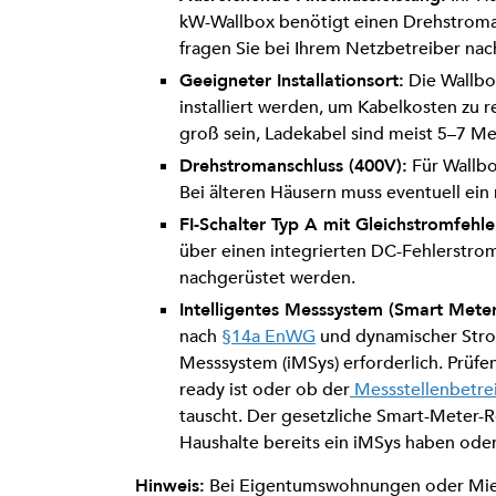
kW-Wallbox benötigt einen Drehstroman
fragen Sie bei Ihrem Netzbetreiber nac
Geeigneter Installationsort:
Die Wallbo
installiert werden, um Kabelkosten zu r
groß sein, Ladekabel sind meist 5–7 Me
Drehstromanschluss (400V):
Für Wallb
Bei älteren Häusern muss eventuell ein
FI-Schalter Typ A mit Gleichstromfehl
über einen integrierten DC-Fehlerstro
nachgerüstet werden.
Intelligentes Messsystem (Smart Meter
nach
§14a EnWG
und dynamischer Stromt
Messsystem (iMSys) erforderlich. Prüfen
ready ist oder ob der
Messstellenbetre
tauscht. Der gesetzliche Smart-Meter-Ro
Haushalte bereits ein iMSys haben oder
Hinweis:
Bei Eigentumswohnungen oder Mietv