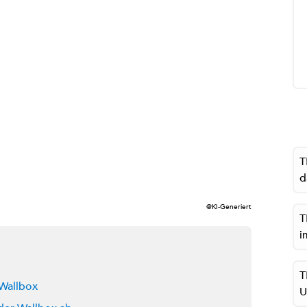
T
d
@KI-Generiert
T
i
T
 Wallbox
U