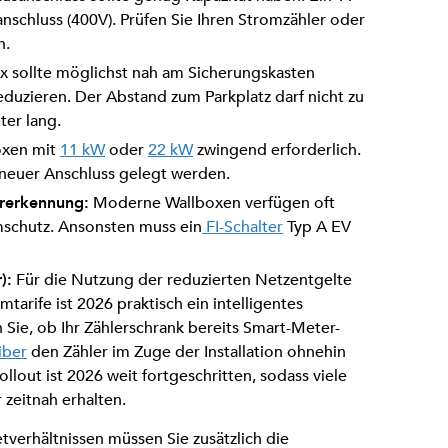
schluss (400V). Prüfen Sie Ihren Stromzähler oder
h.
x sollte möglichst nah am Sicherungskasten
eduzieren. Der Abstand zum Parkplatz darf nicht zu
ter lang.
oxen mit
11 kW
oder
22 kW
zwingend erforderlich.
 neuer Anschluss gelegt werden.
ererkennung:
Moderne Wallboxen verfügen oft
mschutz. Ansonsten muss ein
FI-Schalter
Typ A EV
):
Für die Nutzung der reduzierten Netzentgelte
arife ist 2026 praktisch ein intelligentes
 Sie, ob Ihr Zählerschrank bereits Smart-Meter-
iber
den Zähler im Zuge der Installation ohnehin
llout ist 2026 weit fortgeschritten, sodass viele
 zeitnah erhalten.
erhältnissen müssen Sie zusätzlich die