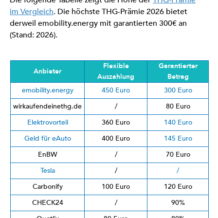
im Vergleich
. Die höchste THG-Prämie 2026 bietet
derweil emobility.energy mit garantierten 300€ an
(Stand: 2026).
Flexible
Garantierter
Anbieter
Auszahlung
Betrag
emobility.energy
450 Euro
300 Euro
wirkaufendeinethg.de
/
80 Euro
Elektrovorteil
360 Euro
140 Euro
Geld für eAuto
400 Euro
145 Euro
EnBW
/
70 Euro
Tesla
/
/
Carbonify
100 Euro
120 Euro
CHECK24
/
90%