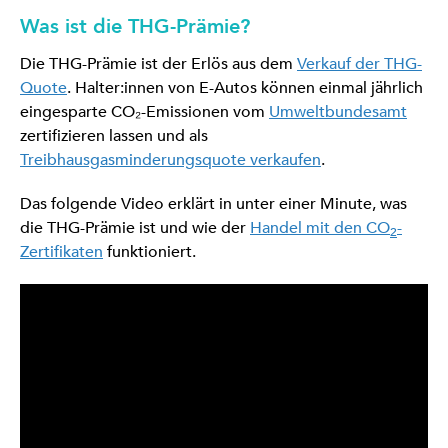
Was ist die THG-Prämie?
Die THG-Prämie ist der Erlös aus dem
Verkauf der THG-
Quote
. Halter:innen von E-Autos können einmal jährlich
eingesparte CO₂-Emissionen vom
Umweltbundesamt
zertifizieren lassen und als
Treibhausgasminderungsquote verkaufen
.
Das folgende Video erklärt in unter einer Minute, was
die THG-Prämie ist und wie der
Handel mit den CO
-
2
Zertifikaten
funktioniert.