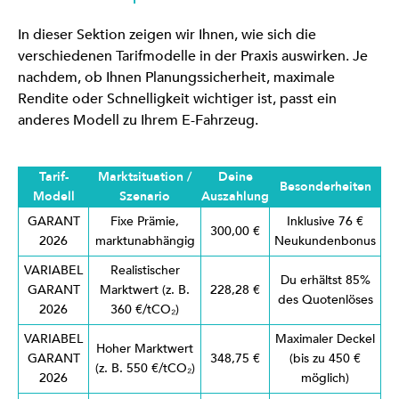
In dieser Sektion zeigen wir Ihnen, wie sich die
verschiedenen Tarifmodelle in der Praxis auswirken. Je
nachdem, ob Ihnen Planungssicherheit, maximale
Rendite oder Schnelligkeit wichtiger ist, passt ein
anderes Modell zu Ihrem E-Fahrzeug.
Tarif-
Marktsituation /
Deine
Besonderheiten
Modell
Szenario
Auszahlung
GARANT
Fixe Prämie,
Inklusive 76 €
300,00 €
2026
marktunabhängig
Neukundenbonus
VARIABEL
Realistischer
Du erhältst 85%
GARANT
Marktwert (z. B.
228,28 €
des Quotenlöses
2026
360 €/tCO₂)
VARIABEL
Maximaler Deckel
Hoher Marktwert
GARANT
348,75 €
(bis zu 450 €
(z. B. 550 €/tCO₂)
2026
möglich)