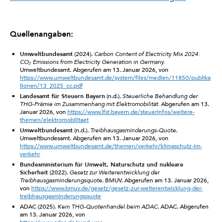
Quellenangaben:
Umweltbundesamt
(2024).
Carbon Content of Electricity Mix 2024:
CO₂ Emissions from Electricity Generation in Germany.
Umweltbundesamt. Abgerufen am 13. Januar 2026, von
https://www.umweltbundesamt.de/system/files/medien/11850/publika
tionen/13_2025_cc.pdf
Landesamt für Steuern Bayern
(n.d.).
Steuerliche Behandlung der
THG-Prämie im Zusammenhang mit Elektromobilität.
Abgerufen am 13.
Januar 2026, von
https://www.lfst.bayern.de/steuerinfos/weitere-
themen/elektromobilitaet
Umweltbundesamt
(n.d.).
Treibhausgasminderungs-Quote
.
Umweltbundesamt. Abgerufen am 13. Januar 2026, von
https://www.umweltbundesamt.de/themen/verkehr/klimaschutz-im-
verkehr
Bundesministerium für Umwelt, Naturschutz und nukleare
Sicherheit
(2022).
Gesetz zur Weiterentwicklung der
Treibhausgasminderungsquote
. BMUV. Abgerufen am 13. Januar 2026,
von
https://www.bmuv.de/gesetz/gesetz-zur-weiterentwicklung-der-
treibhausgasminderungsquote
ADAC (2025).
Kein THG-Quotenhandel beim ADAC
. ADAC. Abgerufen
am 13. Januar 2026, von