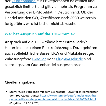
der
Quotenhandel
für Privatpersonen ist zeitlich und
gesetzlich limitiert und gilt viel mehr als Programm zu
Verbreitung der E-Mobilität in Deutschland. Ob der
Handel mit den CO
-Zertifikaten nach 2030 weiterhin
2
fortgeführt, wird ist bisher nicht abzusehen.
Wer hat Anspruch auf die THG-Prämie?
Anspruch auf die THG-Prämie hat erstmal jede/r
Halter:in eines reinen Elektrofahrzeugs. Dazu gehören
auch vollelektrische Busse, LKW und Nutzfahrzeuge.
Zulassungsfreie
E-Roller
oder
Plug-In-Hybride
sind
allerdings vom Quotenhandel ausgeschlossen.
Quellenangaben:
Stern: "Geld verdienen mit dem Elektroauto – Zweifel an Klimanutzen
der THG-Quote", unter
https://www.stern.de/auto/e-mobilitaet/thg-
quote--kritik-an-der-praemie-fuer-elektroauto-fahrer-31808742.html
(Zugriff am 01.10.2025)