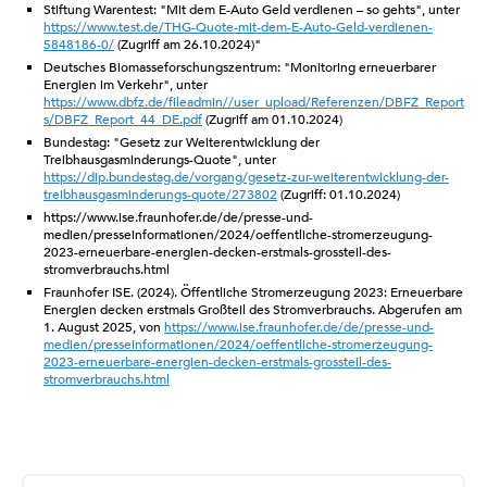
Stiftung Warentest: "Mit dem E-Auto Geld verdienen – so gehts", unter
https://www.test.de/THG-Quote-mit-dem-E-Auto-Geld-verdienen-
5848186-0/
(Zugriff am 26.10.2024)"
Deutsches Biomasseforschungszentrum: "Monitoring erneuerbarer
Energien im Verkehr", unter
https://www.dbfz.de/fileadmin//user_upload/Referenzen/DBFZ_Report
s/DBFZ_Report_44_DE.pdf
(Zugriff am 01.10.2024)
Bundestag: "Gesetz zur Weiterentwicklung der
Treibhausgasminderungs-Quote", unter
https://dip.bundestag.de/vorgang/gesetz-zur-weiterentwicklung-der-
treibhausgasminderungs-quote/273802
(Zugriff: 01.10.2024)
https://www.ise.fraunhofer.de/de/presse-und-
medien/presseinformationen/2024/oeffentliche-stromerzeugung-
2023-erneuerbare-energien-decken-erstmals-grossteil-des-
stromverbrauchs.html
Fraunhofer ISE. (2024). Öffentliche Stromerzeugung 2023: Erneuerbare
Energien decken erstmals Großteil des Stromverbrauchs. Abgerufen am
1. August 2025, von
https://www.ise.fraunhofer.de/de/presse-und-
medien/presseinformationen/2024/oeffentliche-stromerzeugung-
2023-erneuerbare-energien-decken-erstmals-grossteil-des-
stromverbrauchs.html