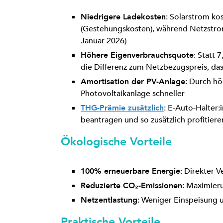
Niedrigere Ladekosten
: Solarstrom ko
(Gestehungskosten), während Netzstrom 
Januar 2026)
Höhere Eigenverbrauchsquote
: Statt 
die Differenz zum Netzbezugspreis, da
Amortisation der PV-Anlage
: Durch hö
Photovoltaikanlage schneller
THG-Prämie zusätzlich
: E-Auto-Halter
beantragen und so zusätzlich profitiere
Ökologische Vorteile
100% erneuerbare Energie
: Direkter
Reduzierte CO₂-Emissionen
: Maximier
Netzentlastung
: Weniger Einspeisung 
Praktische Vorteile