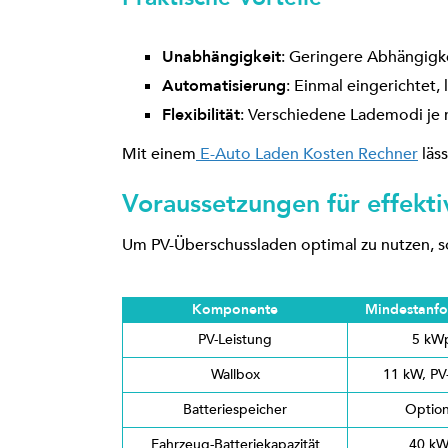
Unabhängigkeit
: Geringere Abhängig
Automatisierung
: Einmal eingerichtet,
Flexibilität
: Verschiedene Lademodi je 
Mit einem
E-Auto Laden Kosten Rechner
läss
Voraussetzungen für effekt
Um PV-Überschussladen optimal zu nutzen, so
Komponente
Mindestanfo
PV-Leistung
5 kW
Wallbox
11 kW, PV
Batteriespeicher
Option
Fahrzeug-Batteriekapazität
40 k