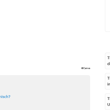
T
d
@Canva
T
i
nisch?
T
U