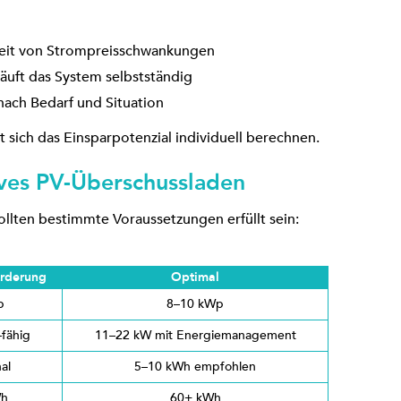
keit von Strompreisschwankungen
 läuft das System selbstständig
nach Bedarf und Situation
t sich das Einsparpotenzial individuell berechnen.
ives PV-Überschussladen
llten bestimmte Voraussetzungen erfüllt sein:
rderung
Optimal
p
8–10 kWp
-fähig
11–22 kW mit Energiemanagement
al
5–10 kWh empfohlen
Wh
60+ kWh