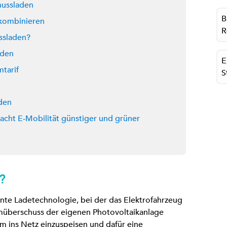
hussladen
B
 kombinieren
R
ussladen?
aden
E
tarif
S
aden
cht E-Mobilität günstiger und grüner
?
ente Ladetechnologie, bei der das Elektrofahrzeug
müberschuss der eigenen Photovoltaikanlage
om ins Netz einzuspeisen und dafür eine