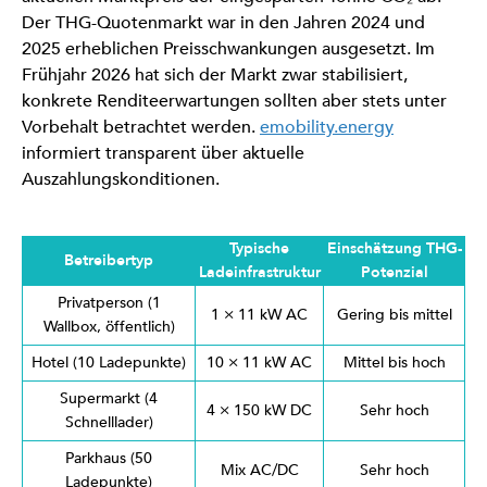
Der THG-Quotenmarkt war in den Jahren 2024 und
2025 erheblichen Preisschwankungen ausgesetzt. Im
Frühjahr 2026 hat sich der Markt zwar stabilisiert,
konkrete Renditeerwartungen sollten aber stets unter
Vorbehalt betrachtet werden.
emobility.energy
informiert transparent über aktuelle
Auszahlungskonditionen.
Typische
Einschätzung THG-
Betreibertyp
Ladeinfrastruktur
Potenzial
Privatperson (1
1 × 11 kW AC
Gering bis mittel
Wallbox, öffentlich)
Hotel (10 Ladepunkte)
10 × 11 kW AC
Mittel bis hoch
Supermarkt (4
4 × 150 kW DC
Sehr hoch
Schnelllader)
Parkhaus (50
Mix AC/DC
Sehr hoch
Ladepunkte)