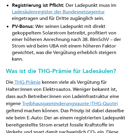
Registrierung ist Pflicht:
Der Ladepunkt muss im
Ladesäulenregister der Bundesnetzagentur
eingetragen und für Dritte zugänglich sein.
PV-Bonus:
Wer seinen Ladepunkt mit direkt
gekoppeltem Solarstrom betreibt, profitiert von
einer höheren Anrechnung nach 38. BImSchV – der
Strom wird beim UBA mit einem höheren Faktor
gewichtet, was die Vergütung erheblich steigern
kann.
Was ist die THG-Prämie für Ladesäulen?
Die
THG-Prämie
kennen viele als Vergütung für
Halter:innen von Elektroautos. Weniger bekannt ist,
dass auch Betreiber:innen von Ladeinfrastruktur eine
eigene
Treibhausgasminderungsquote (THG-Quote)
geltend machen können. Das Prinzip ist dabei dasselbe
wie beim E-Auto: Der an einem registrierten Ladepunkt
bereitgestellte Strom ersetzt fossile Kraftstoffe im
Verkehr und spart damit nachweislich CO₂ ein. Diese