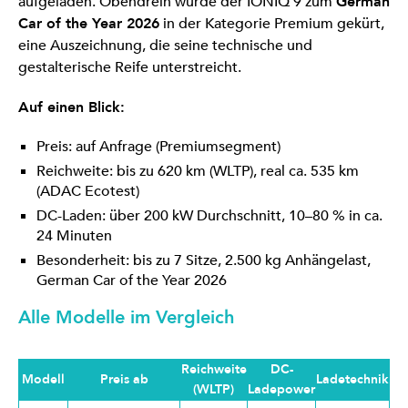
aufgeladen. Obendrein wurde der IONIQ 9 zum
German
Car of the Year 2026
in der Kategorie Premium gekürt,
eine Auszeichnung, die seine technische und
gestalterische Reife unterstreicht.
Auf einen Blick:
Preis: auf Anfrage (Premiumsegment)
Reichweite: bis zu 620 km (WLTP), real ca. 535 km
(ADAC Ecotest)
DC-Laden: über 200 kW Durchschnitt, 10–80 % in ca.
24 Minuten
Besonderheit: bis zu 7 Sitze, 2.500 kg Anhängelast,
German Car of the Year 2026
Alle Modelle im Vergleich
Reichweite
DC-
Modell
Preis ab
Ladetechnik
(WLTP)
Ladepower