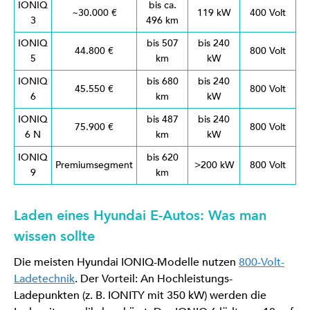
IONIQ
bis ca.
~30.000 €
119 kW
400 Volt
3
496 km
IONIQ
bis 507
bis 240
44.800 €
800 Volt
5
km
kW
IONIQ
bis 680
bis 240
45.550 €
800 Volt
6
km
kW
IONIQ
bis 487
bis 240
75.900 €
800 Volt
6 N
km
kW
IONIQ
bis 620
Premiumsegment
>200 kW
800 Volt
9
km
Laden eines Hyundai E-Autos: Was man
wissen sollte
Die meisten Hyundai IONIQ-Modelle nutzen
800-Volt-
Ladetechnik
. Der Vorteil: An Hochleistungs-
Ladepunkten (z. B. IONITY mit 350 kW) werden die