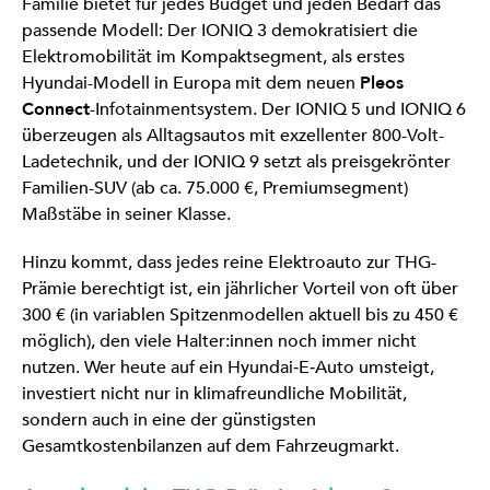
Familie bietet für jedes Budget und jeden Bedarf das
passende Modell: Der IONIQ 3 demokratisiert die
Elektromobilität im Kompaktsegment, als erstes
Hyundai-Modell in Europa mit dem neuen
Pleos
Connect
-Infotainmentsystem. Der IONIQ 5 und IONIQ 6
überzeugen als Alltagsautos mit exzellenter 800-Volt-
Ladetechnik, und der IONIQ 9 setzt als preisgekrönter
Familien-SUV (ab ca. 75.000 €, Premiumsegment)
Maßstäbe in seiner Klasse.
Hinzu kommt, dass jedes reine Elektroauto zur THG-
Prämie berechtigt ist, ein jährlicher Vorteil von oft über
300 € (in variablen Spitzenmodellen aktuell bis zu 450 €
möglich), den viele Halter:innen noch immer nicht
nutzen. Wer heute auf ein Hyundai‑E‑Auto umsteigt,
investiert nicht nur in klimafreundliche Mobilität,
sondern auch in eine der günstigsten
Gesamtkostenbilanzen auf dem Fahrzeugmarkt.