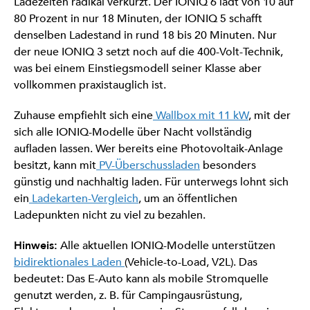
Ladezeiten radikal verkürzt. Der IONIQ 6 lädt von 10 auf
80 Prozent in nur 18 Minuten, der IONIQ 5 schafft
denselben Ladestand in rund 18 bis 20 Minuten. Nur
der neue IONIQ 3 setzt noch auf die 400-Volt-Technik,
was bei einem Einstiegsmodell seiner Klasse aber
vollkommen praxistauglich ist.
Zuhause empfiehlt sich eine
Wallbox mit 11 kW
, mit der
sich alle IONIQ-Modelle über Nacht vollständig
aufladen lassen. Wer bereits eine Photovoltaik-Anlage
besitzt, kann mit
PV-Überschussladen
besonders
günstig und nachhaltig laden. Für unterwegs lohnt sich
ein
Ladekarten-Vergleich
, um an öffentlichen
Ladepunkten nicht zu viel zu bezahlen.
Hinweis:
Alle aktuellen IONIQ-Modelle unterstützen
bidirektionales Laden
(Vehicle-to-Load, V2L). Das
bedeutet: Das E-Auto kann als mobile Stromquelle
genutzt werden, z. B. für Campingausrüstung,