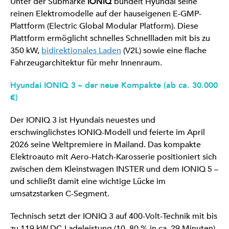
Unter der Submarke
IONIQ
bündelt Hyundai seine
reinen Elektromodelle auf der hauseigenen E-GMP-
Plattform (Electric Global Modular Platform). Diese
Plattform ermöglicht schnelles Schnellladen mit bis zu
350 kW,
bidirektionales Laden
(V2L) sowie eine flache
Fahrzeugarchitektur für mehr Innenraum.
Hyundai IONIQ 3 – der neue Kompakte (ab ca. 30.000
€)
Der IONIQ 3 ist Hyundais neuestes und
erschwinglichstes IONIQ-Modell und feierte im April
2026 seine Weltpremiere in Mailand. Das kompakte
Elektroauto mit Aero-Hatch-Karosserie positioniert sich
zwischen dem Kleinstwagen INSTER und dem IONIQ 5 –
und schließt damit eine wichtige Lücke im
umsatzstarken C-Segment.
Technisch setzt der IONIQ 3 auf 400-Volt-Technik mit bis
zu 119 kW DC-Ladeleistung (10–80 % in ca. 29 Minuten)