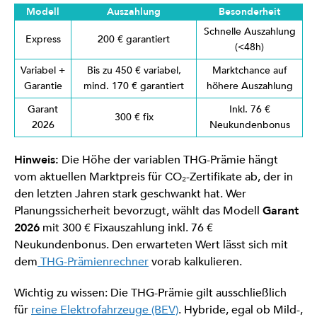
Modell
Auszahlung
Besonderheit
Schnelle Auszahlung
Express
200 € garantiert
(<48h)
Variabel +
Bis zu 450 € variabel,
Marktchance auf
Garantie
mind. 170 € garantiert
höhere Auszahlung
Garant
Inkl. 76 €
300 € fix
2026
Neukundenbonus
Hinweis:
Die Höhe der variablen THG-Prämie hängt
vom aktuellen Marktpreis für CO₂-Zertifikate ab, der in
den letzten Jahren stark geschwankt hat. Wer
Planungssicherheit bevorzugt, wählt das Modell
Garant
2026
mit 300 € Fixauszahlung inkl. 76 €
Neukundenbonus. Den erwarteten Wert lässt sich mit
dem
THG-Prämienrechner
vorab kalkulieren.
Wichtig zu wissen: Die THG-Prämie gilt ausschließlich
für
reine Elektrofahrzeuge (BEV)
. Hybride, egal ob Mild-,