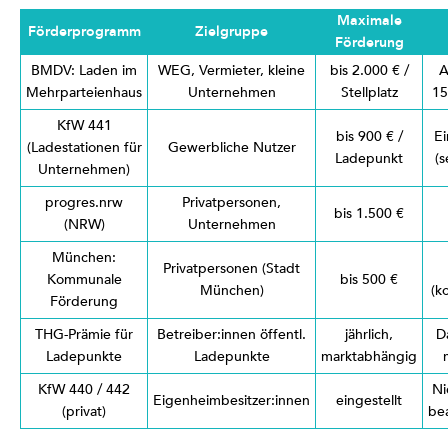
Maximale
Förderprogramm
Zielgruppe
Förderung
BMDV: Laden im
WEG, Vermieter, kleine
bis 2.000 € /
A
Mehrparteienhaus
Unternehmen
Stellplatz
15
KfW 441
bis 900 € /
Ei
(Ladestationen für
Gewerbliche Nutzer
Ladepunkt
(s
Unternehmen)
progres.nrw
Privatpersonen,
bis 1.500 €
(NRW)
Unternehmen
München:
Privatpersonen (Stadt
Kommunale
bis 500 €
München)
(k
Förderung
THG-Prämie für
Betreiber:innen öffentl.
jährlich,
D
Ladepunkte
Ladepunkte
marktabhängig
KfW 440 / 442
Ni
Eigenheimbesitzer:innen
eingestellt
(privat)
be