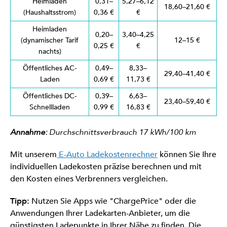
Heimladen
0,31–
5,27–6,12
18,60–21,60 €
(Haushaltsstrom)
0,36 €
€
Heimladen
0,20–
3,40–4,25
(dynamischer Tarif
12–15 €
0,25 €
€
nachts)
Öffentliches AC-
0,49–
8,33–
29,40–41,40 €
Laden
0,69 €
11,73 €
Öffentliches DC-
0,39–
6,63–
23,40–59,40 €
Schnellladen
0,99 €
16,83 €
Annahme:
Durchschnittsverbrauch 17 kWh/100 km
Mit unserem
E-Auto Ladekostenrechner
können Sie Ihre
individuellen Ladekosten präzise berechnen und mit
den Kosten eines Verbrenners vergleichen.
Tipp:
Nutzen Sie Apps wie "ChargePrice" oder die
Anwendungen Ihrer Ladekarten-Anbieter, um die
günstigsten Ladepunkte in Ihrer Nähe zu finden. Die