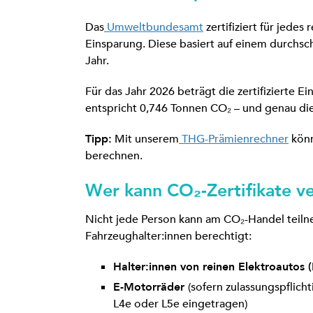
Das
Umweltbundesamt
zertifiziert für jedes
Einsparung. Diese basiert auf einem durchs
Jahr.
Für das Jahr 2026 beträgt die zertifizierte E
entspricht 0,746 Tonnen CO₂ – und genau dies
Tipp:
Mit unserem
THG-Prämienrechner
könn
berechnen.
Wer kann CO₂-Zertifikate v
Nicht jede Person kann am CO₂-Handel teil
Fahrzeughalter:innen berechtigt:
Halter:innen von reinen Elektroautos 
E-Motorräder
(sofern zulassungspflich
L4e oder L5e eingetragen)