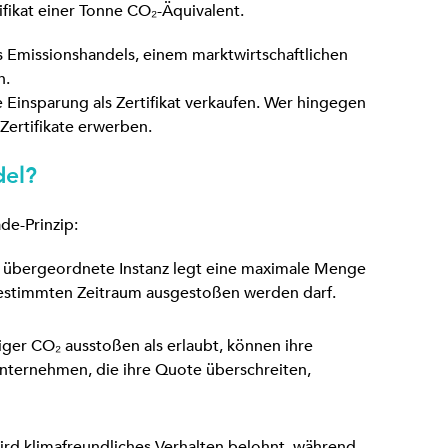
ifikat einer Tonne CO₂-Äquivalent.
des Emissionshandels, einem marktwirtschaftlichen
n.
 Einsparung als Zertifikat verkaufen. Wer hingegen
Zertifikate erwerben.
del?
de-Prinzip:
e übergeordnete Instanz legt eine maximale Menge
bestimmten Zeitraum ausgestoßen werden darf.
er CO₂ ausstoßen als erlaubt, können ihre
Unternehmen, die ihre Quote überschreiten,
wird klimafreundliches Verhalten belohnt, während