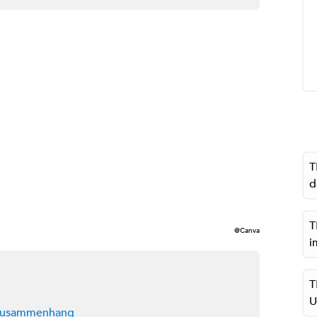
T
d
T
@Canva
i
T
U
r Zusammenhang