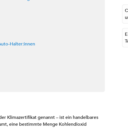
C
u
E
T
Auto-Halter:innen
der Klimazertifikat genannt – ist ein handelbares
äumt, eine bestimmte Menge Kohlendioxid