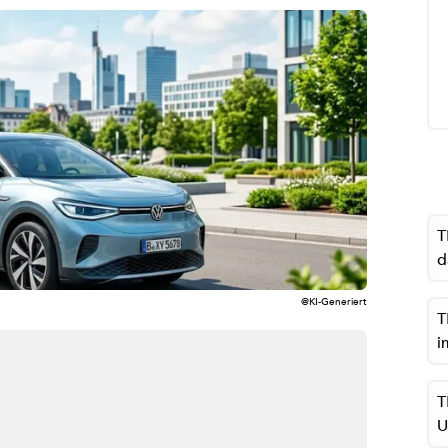
T
d
@KI-Generiert
T
i
T
U