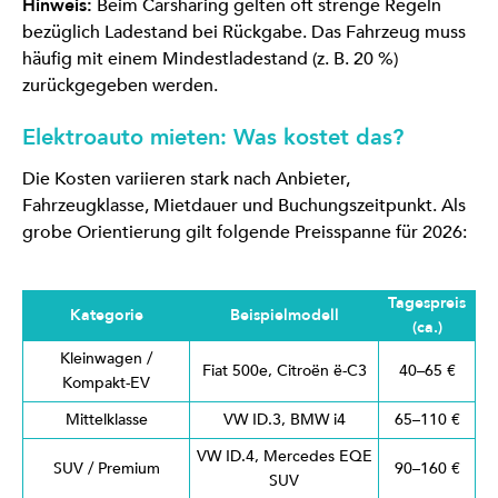
Hinweis:
Beim Carsharing gelten oft strenge Regeln
bezüglich Ladestand bei Rückgabe. Das Fahrzeug muss
häufig mit einem Mindestladestand (z. B. 20 %)
zurückgegeben werden.
Elektroauto mieten: Was kostet das?
Die Kosten variieren stark nach Anbieter,
Fahrzeugklasse, Mietdauer und Buchungszeitpunkt. Als
grobe Orientierung gilt folgende Preisspanne für 2026:
Tagespreis
Kategorie
Beispielmodell
(ca.)
Kleinwagen /
Fiat 500e, Citroën ë-C3
40–65 €
Kompakt-EV
Mittelklasse
VW ID.3, BMW i4
65–110 €
VW ID.4, Mercedes EQE
SUV / Premium
90–160 €
SUV