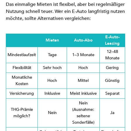
Das einmalige Mieten ist flexibel, aber bei regelmäßiger
Nutzung schnell teuer. Wer ein E-Auto langfristig nutzen
möchte, sollte Alternativen vergleichen:
E-Auto-
Mieten
Auto-Abo
Leasing
12–48
Mindestlaufzeit
Tage
1–3 Monate
Monate
Flexibilität
Sehr hoch
Hoch
Gering
Monatliche
Hoch
Mittel
Günstig
Kosten
Versicherung
Inklusive
Meist inklusive
Separat
Nein
THG-Prämie
(Ausnahme:
Nein
Ja
möglich?
seltene
Sonderfälle)