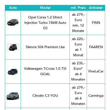
Auto
Model
mtl. Preis
Anbieter
ab 279,-
Opel Corsa 1.2 Direct
Euro
Injection Turbo 74kW Auto
FINN
min. 12
GS
Monate
ab 220,-
Euro
Silence S04 Premium L6e
FAAREN
ab 1
Monat
ab 235,-
Volkswagen T-Cross 1.0 TSI
Euro*
ViveLaCar
GOAL
ab 6
Monaten
ab 279,-
Euro
Citroën C3 YOU
Carminga
ab 6
Monaten