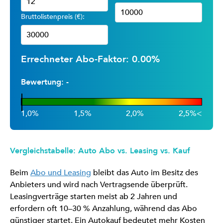
Bruttolistenpreis (€):
Errechneter Abo-Faktor:
0.00
%
Bewertung:
-
1,0%
1,5%
2,0%
2,5%<
Vergleichstabelle: Auto Abo vs. Leasing vs. Kauf
Beim
Abo und Leasing
bleibt das Auto im Besitz des
Anbieters und wird nach Vertragsende überprüft.
Leasingverträge starten meist ab 2 Jahren und
erfordern oft 10–30 % Anzahlung, während das Abo
günstiger startet. Ein Autokauf bedeutet mehr Kosten