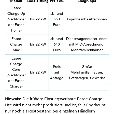
Modell
Ladeleistung
Preis ca.
Zielgruppe
Easee
Charge Up
ab rund
(Nachfolger
bis 22 kW
550
Eigenheimbesitzer:innen
der Easee
Euro
Home)
Easee
ab rund
Dienstwagennutzer:innen
Charge
bis 22 kW
640
mit MID-Abrechnung,
Max
Euro
Mehrfamilienhäuser
Easee
Charge
Preis
Große
Core
bis 22 kW
auf
Mehrfamilienhäuser,
(Nachfolger
Anfrage
Tiefgaragen, Gewerbe
der Easee
Charge)
Hinweis:
Die frühere Einstiegsvariante Easee Charge
Lite wird nicht mehr produziert und ist, falls überhaupt,
nur noch als Restbestand bei einzelnen Händlern