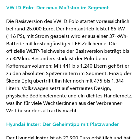
VW ID.Polo: Der neue Maßstab im Segment
Die Basisversion des VW ID.Polo startet voraussichtlich
bei rund 25.000 Euro. Der Frontantrieb leistet 85 kW
(116 PS), mit Strom gespeist wird er aus einer 37-kWh-
Batterie mit kostengünstiger LFP-Zellchemie. Die
offizielle WLTP-Reichweite der Basisversion beträgt bis
zu 329 km. Besonders stark ist der Polo beim
Kofferraumvolumen: Mit 441 bis 1.240 Litern gehört er
zu den absoluten Spitzenreitern im Segment. Einzig der
Škoda Epiq übertrifft ihn hier noch mit 475 bis 1.344
Litern. Volkswagen setzt auf vertrautes Design,
physische Bedienelemente und ein dichtes Händlernetz,
was ihn für viele Wechsler:innen aus der Verbrenner-
Welt besonders attraktiv macht.
Hyundai Inster: Der Geheimtipp mit Platzwunder
Der Hyundai Inster ist ab 23.900 Euro erhältlich und hat