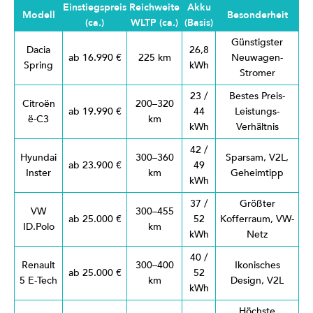
Einstiegspreis
Reichweite
Akku
Modell
Besonderheit
(ca.)
WLTP (ca.)
(Basis)
Günstigster
Dacia
26,8
ab 16.990 €
225 km
Neuwagen-
Spring
kWh
Stromer
23 /
Bestes Preis-
Citroën
200–320
ab 19.990 €
44
Leistungs-
ë-C3
km
kWh
Verhältnis
42 /
Hyundai
300–360
Sparsam, V2L,
ab 23.900 €
49
Inster
km
Geheimtipp
kWh
37 /
Größter
VW
300–455
ab 25.000 €
52
Kofferraum, VW-
ID.Polo
km
kWh
Netz
40 /
Renault
300–400
Ikonisches
ab 25.000 €
52
5 E-Tech
km
Design, V2L
kWh
Höchste