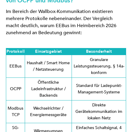
von OCPP und Modbus?
Im Bereich der Wallbox-Kommunikation existieren
mehrere Protokolle nebeneinander. Der Vergleich
macht deutlich, warum EEBus im Heimbereich 2026
zunehmend an Bedeutung gewinnt:
Protokoll
Einsatzgebiet
Besonderheit
Granulare
Haushalt / Smart Home
EEBus
Leistungssteuerung, § 14a-
/ Netzsteuerung
konform
Öffentliche
Standard für Ladepunkt-
OCPP
Ladeinfrastruktur /
Management-Systeme
Backends
Direkte
Modbus
Wechselrichter /
Gerätekommunikation im
TCP
Energiemessgeräte
lokalen Netz
SG-
Einfaches Schaltsignal, 4
Wärmepumpen