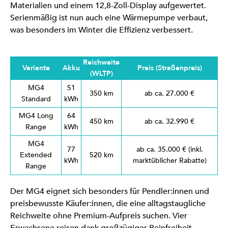
Materialien und einem 12,8-Zoll-Display aufgewertet.
Serienmäßig ist nun auch eine Wärmepumpe verbaut,
was besonders im Winter die Effizienz verbessert.
Reichweite
Variante
Akku
Preis (Straßenpreis)
(WLTP)
MG4
51
350 km
ab ca. 27.000 €
Standard
kWh
MG4 Long
64
450 km
ab ca. 32.990 €
Range
kWh
MG4
77
ab ca. 35.000 € (inkl.
Extended
520 km
kWh
marktüblicher Rabatte)
Range
Der MG4 eignet sich besonders für Pendler:innen und
preisbewusste Käufer:innen, die eine alltagstaugliche
Reichweite ohne Premium-Aufpreis suchen. Vier