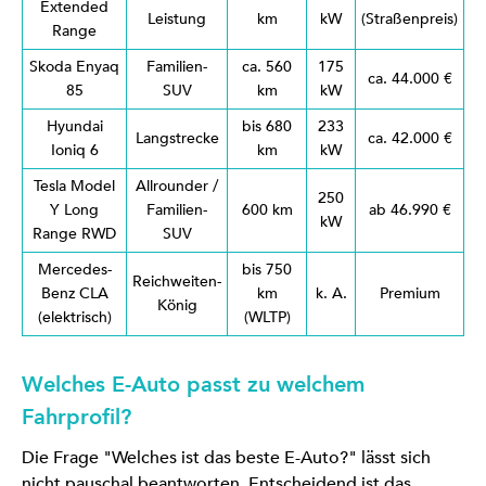
Extended
Leistung
km
kW
(Straßenpreis)
Range
Skoda Enyaq
Familien-
ca. 560
175
ca. 44.000 €
85
SUV
km
kW
Hyundai
bis 680
233
Langstrecke
ca. 42.000 €
Ioniq 6
km
kW
Tesla Model
Allrounder /
250
Y Long
Familien-
600 km
ab 46.990 €
kW
Range RWD
SUV
Mercedes-
bis 750
Reichweiten-
Benz CLA
km
k. A.
Premium
König
(elektrisch)
(WLTP)
Welches E-Auto passt zu welchem
Fahrprofil?
Die Frage "Welches ist das beste E-Auto?" lässt sich
nicht pauschal beantworten. Entscheidend ist das