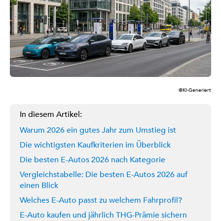
@KI-Generiert
In diesem Artikel:
Warum 2026 ein gutes Jahr zum Umstieg ist
Die wichtigsten Kaufkriterien im Überblick
Die besten E-Autos 2026 nach Kategorie
Vergleichstabelle: Die besten E-Autos 2026 auf
einen Blick
Welches E-Auto passt zu welchem Fahrprofil?
E-Auto kaufen und jährlich THG-Prämie sichern