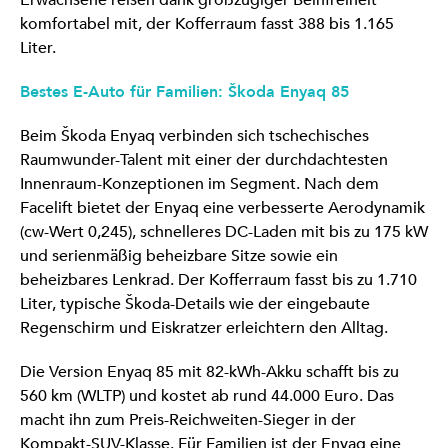
Erwachsene reisen dank großzügiger Beinfreiheit
komfortabel mit, der Kofferraum fasst 388 bis 1.165
Liter.
Bestes E-Auto für Familien: Škoda Enyaq 85
Beim Škoda Enyaq verbinden sich tschechisches
Raumwunder-Talent mit einer der durchdachtesten
Innenraum-Konzeptionen im Segment. Nach dem
Facelift bietet der Enyaq eine verbesserte Aerodynamik
(cw-Wert 0,245), schnelleres DC-Laden mit bis zu 175 kW
und serienmäßig beheizbare Sitze sowie ein
beheizbares Lenkrad. Der Kofferraum fasst bis zu 1.710
Liter, typische Škoda-Details wie der eingebaute
Regenschirm und Eiskratzer erleichtern den Alltag.
Die Version Enyaq 85 mit 82-kWh-Akku schafft bis zu
560 km (WLTP) und kostet ab rund 44.000 Euro. Das
macht ihn zum Preis-Reichweiten-Sieger in der
Kompakt-SUV-Klasse. Für Familien ist der Enyaq eine