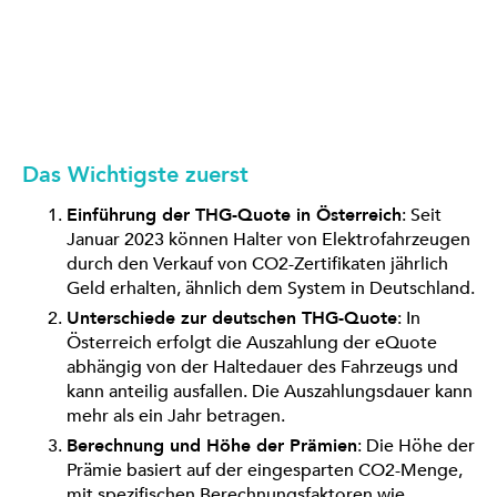
Das Wichtigste zuerst
Einführung der THG-Quote in Österreich
: Seit
Januar 2023 können Halter von Elektrofahrzeugen
durch den Verkauf von CO2-Zertifikaten jährlich
Geld erhalten, ähnlich dem System in Deutschland.
Unterschiede zur deutschen THG-Quote
: In
Österreich erfolgt die Auszahlung der eQuote
abhängig von der Haltedauer des Fahrzeugs und
kann anteilig ausfallen. Die Auszahlungsdauer kann
mehr als ein Jahr betragen.
Berechnung und Höhe der Prämien
: Die Höhe der
Prämie basiert auf der eingesparten CO2-Menge,
mit spezifischen Berechnungsfaktoren wie