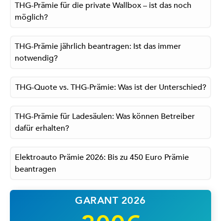
THG-Prämie für die private Wallbox – ist das noch
möglich?
THG-Prämie jährlich beantragen: Ist das immer
notwendig?
THG-Quote vs. THG-Prämie: Was ist der Unterschied?
THG-Prämie für Ladesäulen: Was können Betreiber
dafür erhalten?
Elektroauto Prämie 2026: Bis zu 450 Euro Prämie
beantragen
GARANT 2026