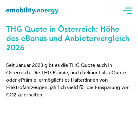
THG Quote in Österreich: Höhe
des eBonus und Anbietervergleich
2026
Seit Januar 2023 gibt es die THG Quote auch in
Österreich. Die THG Prämie, auch bekannt als eQuote
oder ePrämie, ermöglicht es Halter:innen von
Elektrofahrzeugen, jährlich Geld für die Einsparung von
CO2 zu erhalten.