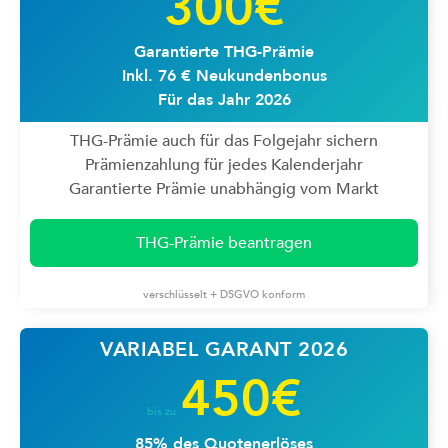
300€
Garantierte THG-Prämie
Inkl. 76 € Neukundenbonus
Für das Jahr 2026
THG-Prämie auch für das Folgejahr sichern
Prämienzahlung für jedes Kalenderjahr
Garantierte Prämie unabhängig vom Markt
THG-Prämie beantragen
verschlüsselt + DSGVO konform
VARIABEL GARANT 2026
450€
bis zu
85% des Quotenerlöses