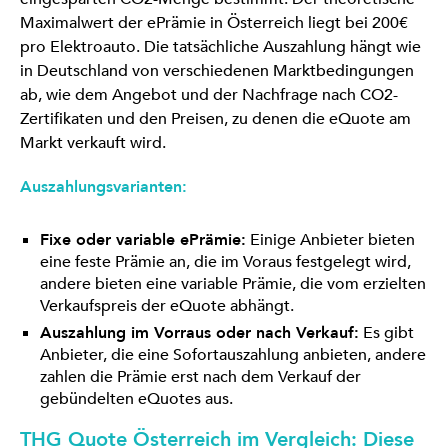
Maximalwert der ePrämie in Österreich liegt bei 200€
pro Elektroauto. Die tatsächliche Auszahlung hängt wie
in Deutschland von verschiedenen Marktbedingungen
ab, wie dem Angebot und der Nachfrage nach CO2-
Zertifikaten und den Preisen, zu denen die eQuote am
Markt verkauft wird​​.
Auszahlungsvarianten:
Fixe oder variable ePrämie:
Einige Anbieter bieten
eine feste Prämie an, die im Voraus festgelegt wird,
andere bieten eine variable Prämie, die vom erzielten
Verkaufspreis der eQuote abhängt.
Auszahlung im Vorraus oder nach Verkauf:
Es gibt
Anbieter, die eine Sofortauszahlung anbieten, andere
zahlen die Prämie erst nach dem Verkauf der
gebündelten eQuotes aus​​​​.
THG Quote Österreich im Vergleich: Diese