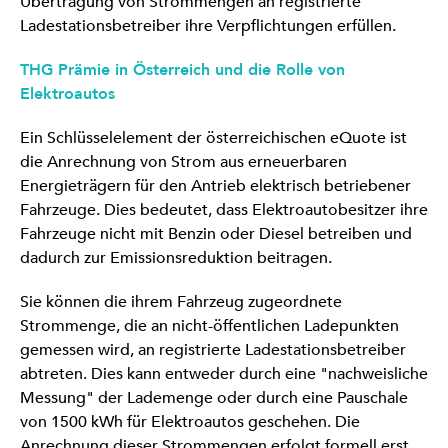
Übertragung von Strommengen an registrierte
Ladestationsbetreiber ihre Verpflichtungen erfüllen​​.
THG Prämie in Österreich und die Rolle von
Elektroautos
Ein Schlüsselelement der österreichischen eQuote ist
die Anrechnung von Strom aus erneuerbaren
Energieträgern für den Antrieb elektrisch betriebener
Fahrzeuge. Dies bedeutet, dass Elektroautobesitzer ihre
Fahrzeuge nicht mit Benzin oder Diesel betreiben und
dadurch zur Emissionsreduktion beitragen.
Sie können die ihrem Fahrzeug zugeordnete
Strommenge, die an nicht-öffentlichen Ladepunkten
gemessen wird, an registrierte Ladestationsbetreiber
abtreten. Dies kann entweder durch eine "nachweisliche
Messung" der Lademenge oder durch eine Pauschale
von 1500 kWh für Elektroautos geschehen. Die
Anrechnung dieser Strommengen erfolgt formell erst