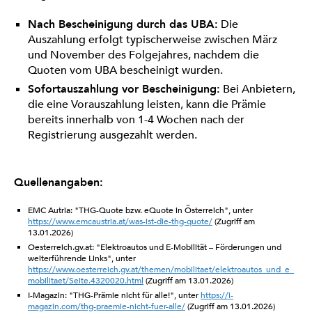
Nach Bescheinigung durch das UBA:
Die
Auszahlung erfolgt typischerweise zwischen März
und November des Folgejahres, nachdem die
Quoten vom UBA bescheinigt wurden.
Sofortauszahlung vor Bescheinigung:
Bei Anbietern,
die eine Vorauszahlung leisten, kann die Prämie
bereits innerhalb von 1-4 Wochen nach der
Registrierung ausgezahlt werden.
Quellenangaben:
EMC Autria: "THG-Quote bzw. eQuote in Österreich", unter
https://www.emcaustria.at/was-ist-die-thg-quote/
(Zugriff am
13.01.2026)
Oesterreich.gv.at: "Elektroautos und E-Mobilität – Förderungen und
weiterführende Links", unter
https://www.oesterreich.gv.at/themen/mobilitaet/elektroautos_und_e_
mobilitaet/Seite.4320020.html
(Zugriff am 13.01.2026)
I-Magazin: "THG-Prämie nicht für alle!", unter
https://i-
magazin.com/thg-praemie-nicht-fuer-alle/
(Zugriff am 13.01.2026)