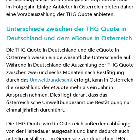
im Folgejahr. Einige Anbieter in Österreich bieten daher
eine Vorabauszahlung der THG Quote anbieten​​.
Unterschiede zwischen der THG Quote in
Deutschland und dem eBonus in Österreich
Die THG Quote in Deutschland und die eQuote in
Österreich weisen einige wesentliche Unterschiede auf.
Während in Deutschland die Auszahlung der THG Quote
zwischen zwei und sechs Monaten nach Bestätigung
durch das
Umweltbundesamt
erfolgt, kann in Österreich
die Auszahlung der eQuote mehr als ein Jahr in
Anspruch nehmen. Dies liegt daran, dass das
österreichische Umweltbundesamt die Bestätigung nur
einmal jährlich durchführt.
Die THG Quote wird in Österreich außerdem abhängig
von der Haltedauer ausgezahlt und kann dadurch auch
anteilig ausfallen - im Gegensatz zur deutschen THG