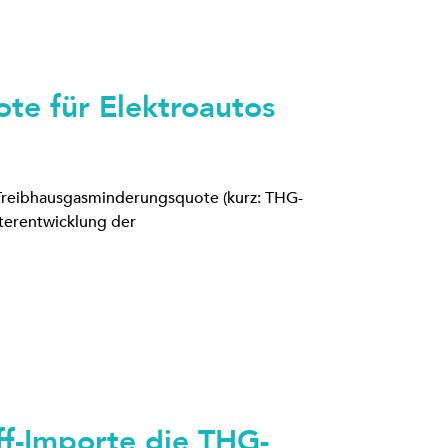
te für Elektroautos
e Treibhausgasminderungsquote (kurz: THG-
terentwicklung der
ff-Importe die THG-