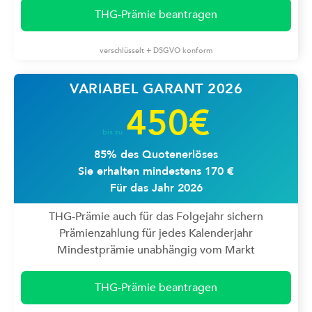
THG-Prämie beantragen
verschlüsselt + DSGVO konform
VARIABEL GARANT 2026
450€
bis zu
85% des Quotenerlöses
Sie erhalten mindestens 170 €
Für das Jahr 2026
THG-Prämie auch für das Folgejahr sichern
Prämienzahlung für jedes Kalenderjahr
Mindestprämie unabhängig vom Markt
THG-Prämie beantragen