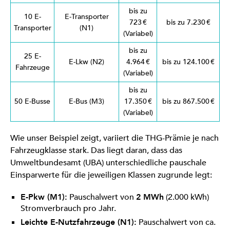
bis zu
10 E-
E-Transporter
723 €
bis zu 7.230 €
Transporter
(N1)
(Variabel)
bis zu
25 E-
E-Lkw (N2)
4.964 €
bis zu 124.100 €
Fahrzeuge
(Variabel)
bis zu
50 E-Busse
E-Bus (M3)
17.350 €
bis zu 867.500 €
(Variabel)
Wie unser Beispiel zeigt, variiert die THG-Prämie je nach
Fahrzeugklasse stark. Das liegt daran, dass das
Umweltbundesamt (UBA) unterschiedliche pauschale
Einsparwerte für die jeweiligen Klassen zugrunde legt:
E-Pkw (M1):
Pauschalwert von
2 MWh
(2.000 kWh)
Stromverbrauch pro Jahr.
Leichte E-Nutzfahrzeuge (N1):
Pauschalwert von ca.