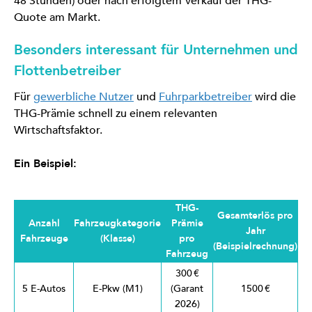
48 Stunden) oder nach erfolgtem Verkauf der THG-
Quote am Markt.
Besonders interessant für Unternehmen und
Flottenbetreiber
Für
gewerbliche Nutzer
und
Fuhrparkbetreiber
wird die
THG-Prämie schnell zu einem relevanten
Wirtschaftsfaktor.
Ein Beispiel:
THG-
Gesamterlös pro
Anzahl
Fahrzeugkategorie
Prämie
Jahr
Fahrzeuge
(Klasse)
pro
(Beispielrechnung)
Fahrzeug
300 €
5 E-Autos
E-Pkw (M1)
(Garant
1500 €
2026)