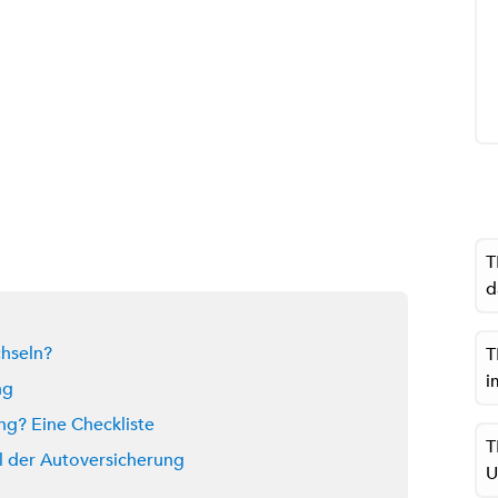
T
d
hseln?
T
i
ng
ng? Eine Checkliste
T
l der Autoversicherung
U