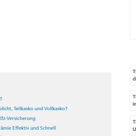
T
d
T
?
i
licht, Teilkasko und Vollkasko?
 Kfz-Versicherung
T
rämie Effektiv und Schnell
U