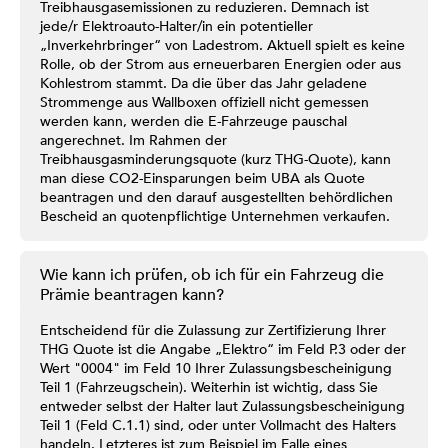
Treibhausgasemissionen zu reduzieren. Demnach ist
jede/r Elektroauto-Halter/in ein potentieller
„Inverkehrbringer“ von Ladestrom. Aktuell spielt es keine
Rolle, ob der Strom aus erneuerbaren Energien oder aus
Kohlestrom stammt. Da die über das Jahr geladene
Strommenge aus Wallboxen offiziell nicht gemessen
werden kann, werden die E-Fahrzeuge pauschal
angerechnet. Im Rahmen der
Treibhausgasminderungsquote (kurz THG-Quote), kann
man diese CO2-Einsparungen beim UBA als Quote
beantragen und den darauf ausgestellten behördlichen
Bescheid an quotenpflichtige Unternehmen verkaufen.
Wie kann ich prüfen, ob ich für ein Fahrzeug die
Prämie beantragen kann?
Entscheidend für die Zulassung zur Zertifizierung Ihrer
THG Quote ist die Angabe „Elektro“ im Feld P.3 oder der
Wert "0004" im Feld 10 Ihrer Zulassungsbescheinigung
Teil 1 (Fahrzeugschein). Weiterhin ist wichtig, dass Sie
entweder selbst der Halter laut Zulassungsbescheinigung
Teil 1 (Feld C.1.1) sind, oder unter Vollmacht des Halters
handeln. Letzteres ist zum Beispiel im Falle eines