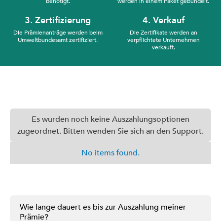
benötigt.
werden in einem Paket gebündelt.
3. Zertifizierung
4. Verkauf
Die Prämienanträge werden beim
Die Zertifikate werden an
Umweltbundesamt zertifiziert.
verpflichtete Unternehmen
verkauft.
Es wurden noch keine Auszahlungsoptionen
zugeordnet. Bitten wenden Sie sich an den Support.
No items found.
Wie lange dauert es bis zur Auszahlung meiner
Prämie?